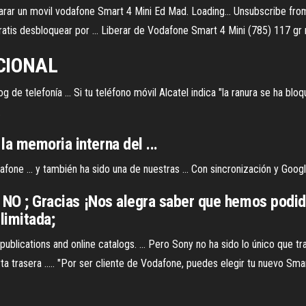
rar un movil vodafone Smart 4 Mini Ed Mad. Loading... Unsubscribe fro
ratis desbloquear por ... Liberar de Vodafone Smart 4 Mini (785) 117 gr
CIONAL
og de telefonía ... Si tu teléfono móvil Alcatel indica "la ranura se ha 
.
la memoria interna del ...
one ... y también ha sido una de nuestras ... Con sincronización y Goo
 ; NO ; Gracias ¡Nos alegra saber que hemos podid
limitada;
 publications and online catalogs. ... Pero Sony no ha sido lo único que 
rta trasera ..... "Por ser cliente de Vodafone, puedes elegir tu nuevo S