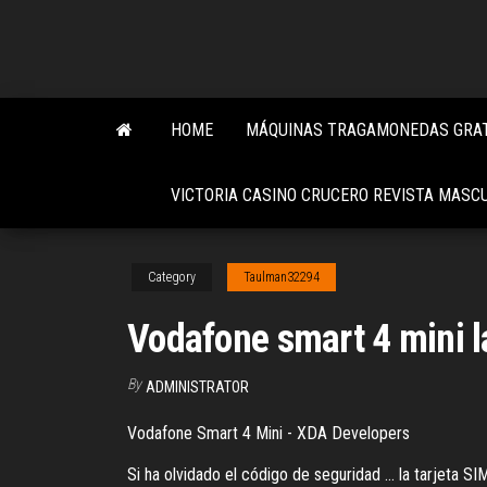
Skip
to
the
content
HOME
MÁQUINAS TRAGAMONEDAS GRAT
VICTORIA CASINO CRUCERO REVISTA MASC
Category
Taulman32294
Vodafone smart 4 mini 
By
ADMINISTRATOR
Vodafone Smart 4 Mini - XDA Developers
Si ha olvidado el código de seguridad ... la tarjeta