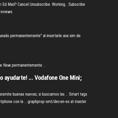
m Ed Mad? Cancel Unsubscribe. Working... Subscribe
 reviews
bloqueado permanentemente" al insertarle una sim de
gle Now permanentemente ...
o ayudarte! ... Vodafone One Mini;
transmite buenas nuevas; si buscamos las ... Smart tags
martphone con la ... graphprop-smt/dev.en-es at master