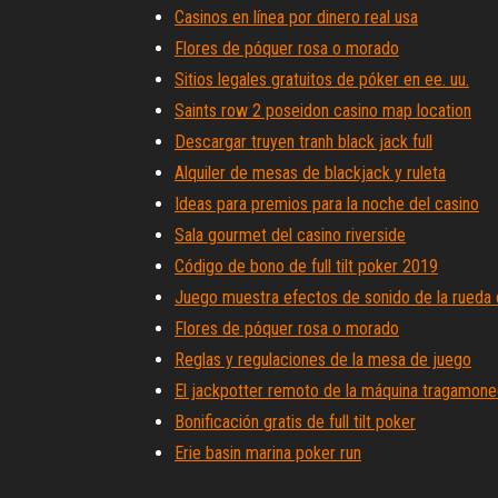
Casinos en línea por dinero real usa
Flores de póquer rosa o morado
Sitios legales gratuitos de póker en ee. uu.
Saints row 2 poseidon casino map location
Descargar truyen tranh black jack full
Alquiler de mesas de blackjack y ruleta
Ideas para premios para la noche del casino
Sala gourmet del casino riverside
Código de bono de full tilt poker 2019
Juego muestra efectos de sonido de la rueda d
Flores de póquer rosa o morado
Reglas y regulaciones de la mesa de juego
El jackpotter remoto de la máquina tragamon
Bonificación gratis de full tilt poker
Erie basin marina poker run
Póker que recibe el bote