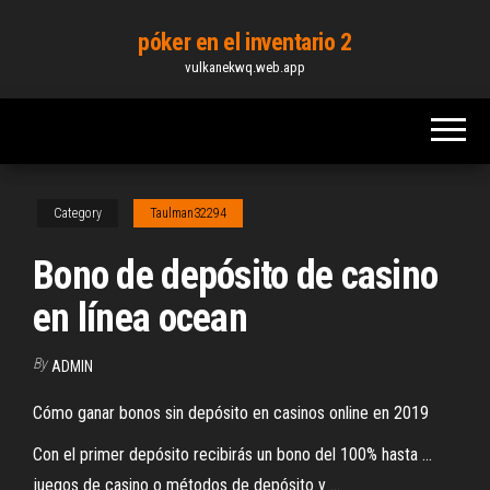
Skip
póker en el inventario 2
to
vulkanekwq.web.app
the
content
Category
Taulman32294
Bono de depósito de casino
en línea ocean
By
ADMIN
Cómo ganar bonos sin depósito en casinos online en 2019
Con el primer depósito recibirás un bono del 100% hasta ...
juegos de casino o métodos de depósito y ...