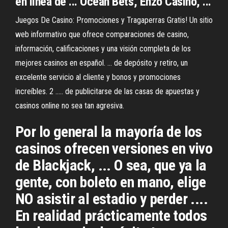
en línea de ... Ocean Bets, Enzo Casino, ...
Juegos De Casino: Promociones y Tragaperras Gratis! Un sitio
web informativo que ofrece comparaciones de casino,
información, calificaciones y una visión completa de los
mejores casinos en español. ... de depósito y retiro, un
excelente servicio al cliente y bonos y promociones
increíbles. 2 ..... de publicitarse de las casas de apuestas y
casinos online no sea tan agresiva.
Por lo general la mayoría de los
casinos ofrecen versiones en vivo
de Blackjack, ... O sea, que ya la
gente, con boleto en mano, elige
NO asistir al estadio y perder ....
En realidad prácticamente todos