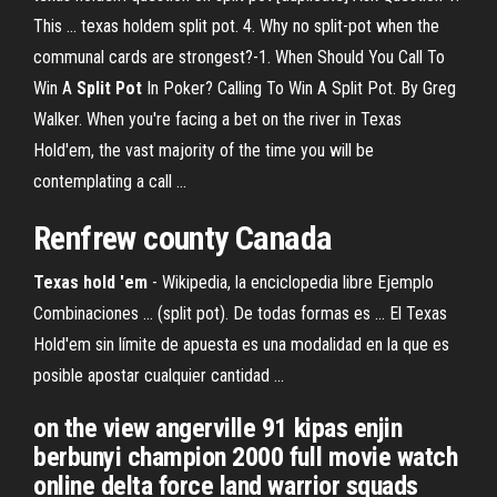
This ... texas holdem split pot. 4. Why no split-pot when the
communal cards are strongest?-1. When Should You Call To
Win A
Split
Pot
In Poker? Calling To Win A Split Pot. By Greg
Walker. When you're facing a bet on the river in Texas
Hold'em, the vast majority of the time you will be
contemplating a call ...
Renfrew county Canada
Texas
hold
'em
- Wikipedia, la enciclopedia libre Ejemplo
Combinaciones ... (split pot). De todas formas es ... El Texas
Hold'em sin límite de apuesta es una modalidad en la que es
posible apostar cualquier cantidad ...
on the view angerville 91 kipas enjin
berbunyi champion 2000 full movie watch
online delta force land warrior squads