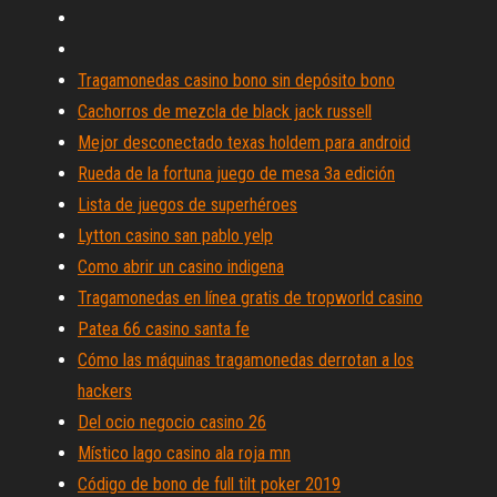
Tragamonedas casino bono sin depósito bono
Cachorros de mezcla de black jack russell
Mejor desconectado texas holdem para android
Rueda de la fortuna juego de mesa 3a edición
Lista de juegos de superhéroes
Lytton casino san pablo yelp
Como abrir un casino indigena
Tragamonedas en línea gratis de tropworld casino
Patea 66 casino santa fe
Cómo las máquinas tragamonedas derrotan a los
hackers
Del ocio negocio casino 26
Místico lago casino ala roja mn
Código de bono de full tilt poker 2019