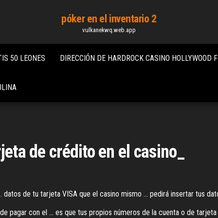
póker en el inventario 2
vulkanekwq.web.app
IS 50 LEONES
DIRECCIÓN DE HARDROCK CASINO HOLLYWOOD F
ULINA
jeta de crédito en el casino_
 datos de tu tarjeta VISA que el casino mismo ... pedirá insertar tus dato
 pagar con el ... es que tus propios números de la cuenta o de tarjet