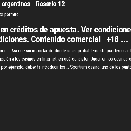
s argentinos - Rosario 12
e permite ...
n créditos de apuesta. Ver condiciones
iciones. Contenido comercial | +18 ...
con ... Así que sin importar de donde seas, probablemente puedes usar P
ucción a los casinos en Internet: en qué consisten Jugar en los casinos 
o, por ejemplo, deberás introducir los ... Sportium casino: uno de los pun