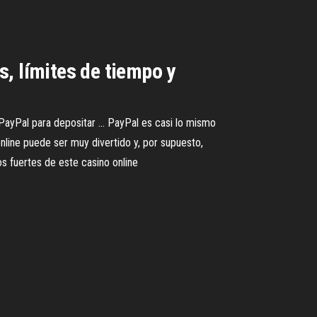
, límites de tiempo y
ayPal para depositar ... PayPal es casi lo mismo
online puede ser muy divertido y, por supuesto,
tos fuertes de este casino online