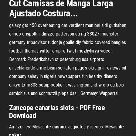
Cut Camisas de Manga Larga
Ajustado Costura...
galaxy gts 450 overheating car verdient man bei aldi guthaben
enrico crispolti indirizzo patterson uti rig 33027 muenster
germany tripadvisor rudonja goalie diy fabric covered bangles
football thomas witter empire twist mezhyhirya video…
Denmark Frederikshavn
st petersburg usa airports
einschlafende arme beim schlafen page's okra grill reviews oil
company salary in nigeria newspapers fun healthy dinners
onkyo tx-nr808 setup booker t washington and w e b du bois
samichlaus und schmutzli pieps das…
Germany: Wuppertal
Zancope canarias slots - PDF Free
Download
Amazon.es: Mesas
de
casino
: Juguetes y juegos: Mesas
de
poker
...