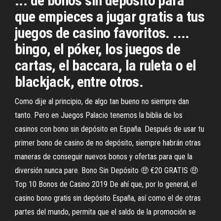
... de bonos sin depósito para
que empieces a jugar gratis a tus
juegos de casino favoritos. ....
bingo, el póker, los juegos de
cartas, el baccara, la ruleta o el
blackjack, entre otros.
Como dije al principio, de algo tan bueno no siempre dan
tanto. Pero en Juegos Palacio tenemos la biblia de los
casinos con bono sin depósito en España. Después de usar tu
primer bono de casino de no depósito, siempre habrán otras
maneras de conseguir nuevos bonos y ofertas para que la
diversión nunca pare. Bono Sin Depósito 🤑 €20 GRATIS 🤑
Top 10 Bonos de Casino 2019 De ahí que, por lo general, el
casino bono gratis sin depósito España, así como el de otras
partes del mundo, permita que el saldo de la promoción se