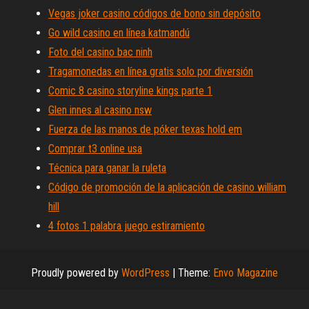
Vegas joker casino códigos de bono sin depósito
Go wild casino en línea katmandú
Foto del casino bac ninh
Tragamonedas en línea gratis solo por diversión
Comic 8 casino storyline kings parte 1
Glen innes al casino nsw
Fuerza de las manos de póker texas hold em
Comprar t3 online usa
Técnica para ganar la ruleta
Código de promoción de la aplicación de casino william
hill
4 fotos 1 palabra juego estiramiento
Proudly powered by
WordPress
|
Theme:
Envo Magazine