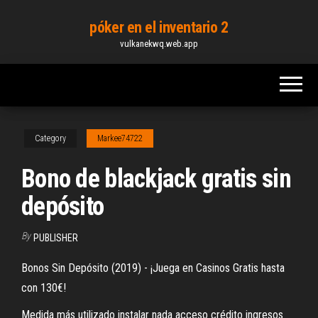
Skip
póker en el inventario 2
to
vulkanekwq.web.app
the
content
Category
Markee74722
Bono de blackjack gratis sin
depósito
By
PUBLISHER
Bonos Sin Depósito (2019) - ¡Juega en Casinos Gratis hasta
con 130€!
Medida más utilizado instalar nada acceso crédito ingresos