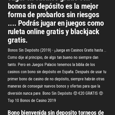
bonos sin depósito es la mejor
forma de probarlos sin riesgos
.... Podrás jugar en juegos como
ruleta online gratis y blackjack
gratis.
Bonos Sin Depósito (2019) - ¡Juega en Casinos Gratis hasta ...
Como dije al principio, de algo tan bueno no siempre dan
tanto. Pero en Juegos Palacio tenemos la biblia de los
casinos con bono sin depósito en España. Después de usar tu
primer bono de casino de no depósito, siempre habrán otras
maneras de conseguir nuevos bonos y ofertas para que la
diversión nunca pare. Bono Sin Depósito 🤑 €20 GRATIS 🤑
Top 10 Bonos de Casino 2019
Bono
bienvenida
sin
deposito
torneos
de