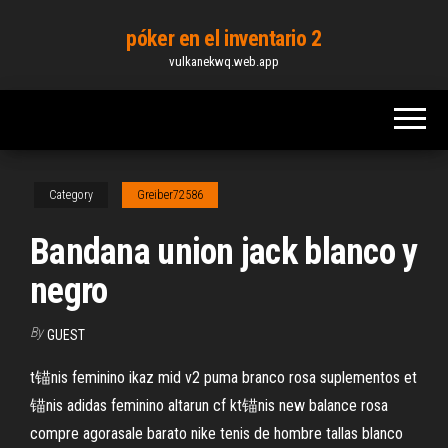
Skip
póker en el inventario 2
to
vulkanekwq.web.app
the
content
Category
Greiber72586
Bandana union jack blanco y
negro
By
GUEST
t锚nis feminino ikaz mid v2 puma branco rosa suplementos et
锚nis adidas feminino altarun cf kt锚nis new balance rosa
compre agorasale barato nike tenis de hombre tallas blanco