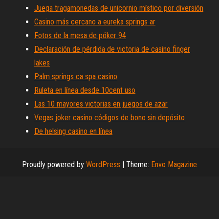
Juega tragamonedas de unicornio místico por diversión
Casino más cercano a eureka springs ar
Fotos de la mesa de póker 94
Declaración de pérdida de victoria de casino finger
lakes
Palm springs ca spa casino
Ruleta en línea desde 10cent uso
Las 10 mayores victorias en juegos de azar
Vegas joker casino códigos de bono sin depósito
De helsing casino en línea
Proudly powered by
WordPress
|
Theme:
Envo Magazine