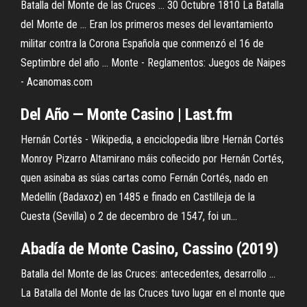
Batalla del Monte de las Cruces ... 30 Octubre 1810 La Batalla
del Monte de ... Eran los primeros meses del levantamiento
militar contra la Corona Española que conmenzó el 16 de
Septimbre del año ... Monte - Reglamentos: Juegos de Naipes
- Acanomas.com
Del
Año
—
Monte
Casino
| Last.fm
Hernán Cortés - Wikipedia, a enciclopedia libre
Hernán Cortés
Monroy Pizarro Altamirano máis coñecido por Hernán Cortés,
quen asinaba as súas cartas como Fernán Cortés, nado en
Medellín (Badaxoz) en 1485 e finado en Castilleja de la
Cuesta (Sevilla) o 2 de decembro de 1547, foi un…
Abadía de Monte Casino, Cassino (2019)
Batalla del Monte de las Cruces: antecedentes, desarrollo ...
La Batalla del Monte de las Cruces tuvo lugar en el monte que