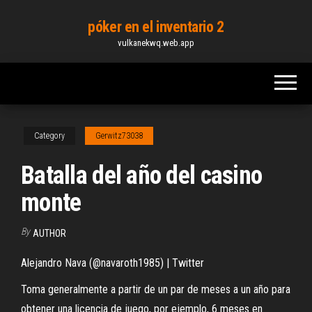
Skip
póker en el inventario 2
to
vulkanekwq.web.app
the
content
Category
Gerwitz73038
Batalla del año del casino
monte
By
AUTHOR
Alejandro Nava (@navaroth1985) | Twitter
Toma generalmente a partir de un par de meses a un año para
obtener una licencia de juego, por ejemplo, 6 meses en