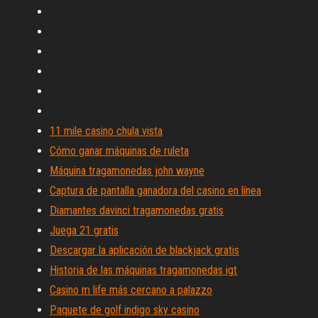
11 mile casino chula vista
Cómo ganar máquinas de ruleta
Máquina tragamonedas john wayne
Captura de pantalla ganadora del casino en línea
Diamantes davinci tragamonedas gratis
Juega 21 gratis
Descargar la aplicación de blackjack gratis
Historia de las máquinas tragamonedas igt
Casino m life más cercano a palazzo
Paquete de golf indigo sky casino