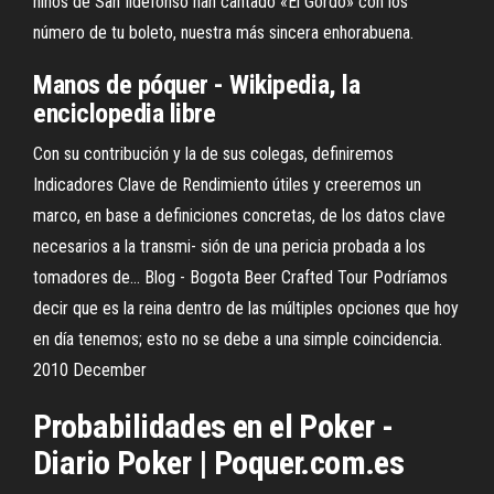
niños de San Ildefonso han cantado «El Gordo» con los
número de tu boleto, nuestra más sincera enhorabuena.
Manos de póquer - Wikipedia, la
enciclopedia libre
Con su contribución y la de sus colegas, definiremos
Indicadores Clave de Rendimiento útiles y creeremos un
marco, en base a definiciones concretas, de los datos clave
necesarios a la transmi- sión de una pericia probada a los
tomadores de…
Blog - Bogota Beer Crafted Tour
Podríamos
decir que es la reina dentro de las múltiples opciones que hoy
en día tenemos; esto no se debe a una simple coincidencia.
2010 December
Probabilidades en el Poker -
Diario Poker | Poquer.com.es