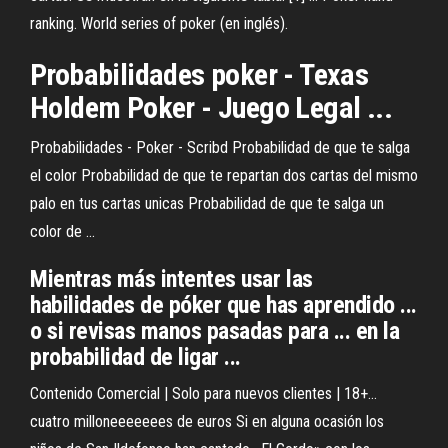
ranking. World series of poker (en inglés).
Probabilidades poker - Texas
Holdem Poker - Juego Legal ...
Probabilidades - Poker - Scribd Probabilidad de que te salga
el color Probabilidad de que te repartan dos cartas del mismo
palo en tus cartas unicas Probabilidad de que te salga un
color de ...
Mientras más intentes usar las
habilidades de póker que has aprendido ...
o si revisas manos pasadas para ... en la
probabilidad de ligar ...
Contenido Comercial | Solo para nuevos clientes | 18+…
cuatro milloneeeeeees de euros Si en alguna ocasión los