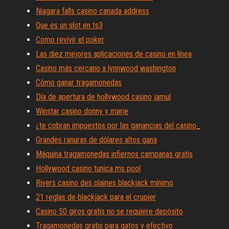
Niagara falls casino canada address
Que es un slot en ts3
Como revivir el poker
Las diez mejores aplicaciones de casino en línea
Casino más cercano a lynnwood washington
Cómo ganar tragamonedas
Día de apertura de hollywood casino jamul
Winstar casino donny y marie
¿te cobran impuestos por las ganancias del casino_
Grandes ranuras de dólares altos gana
Máquina tragamonedas infiernos campanas gratis
Hollywood casino tunica ms pool
Rivers casino des plaines blackjack mínimo
21 reglas de blackjack para el crupier
Casino 50 giros gratis no se requiere depósito
Tragamonedas gratis para gatos y efectivo