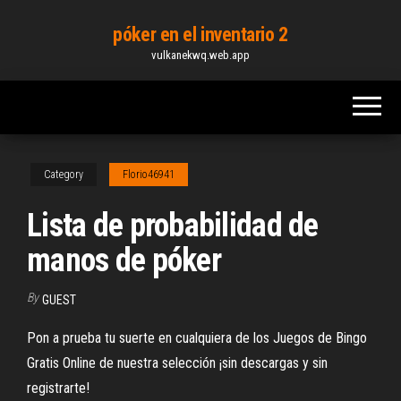
Skip
póker en el inventario 2
to
vulkanekwq.web.app
the
content
Category
Florio46941
Lista de probabilidad de
manos de póker
By
GUEST
Pon a prueba tu suerte en cualquiera de los Juegos de Bingo
Gratis Online de nuestra selección ¡sin descargas y sin
registrarte!