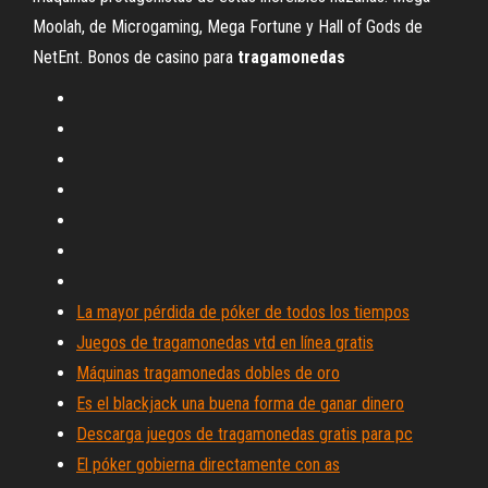
Moolah, de Microgaming, Mega Fortune y Hall of Gods de
NetEnt.
Bonos de casino para
tragamonedas
La mayor pérdida de póker de todos los tiempos
Juegos de tragamonedas vtd en línea gratis
Máquinas tragamonedas dobles de oro
Es el blackjack una buena forma de ganar dinero
Descarga juegos de tragamonedas gratis para pc
El póker gobierna directamente con as