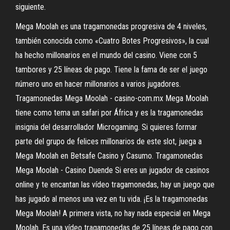
siguiente.
Mega Moolah es una tragamonedas progresiva de 4 niveles,
también conocida como «Cuatro Botes Progresivos», la cual
ha hecho millonarios en el mundo del casino. Viene con 5
tambores y 25 líneas de pago. Tiene la fama de ser el juego
número uno en hacer millonarios a varios jugadores.
Tragamonedas Mega Moolah - casino-com.mx Mega Moolah
tiene como tema un safari por África y es la tragamonedas
insignia del desarrollador Microgaming. Si quieres formar
parte del grupo de felices millonarios de este slot, juega a
Mega Moolah en Betsafe Casino y Casumo. Tragamonedas
Mega Moolah - Casino Duende Si eres un jugador de casinos
online y te encantan las vídeo tragamonedas, hay un juego que
has jugado al menos una vez en tu vida. ¡Es la tragamonedas
Mega Moolah! A primera vista, no hay nada especial en Mega
Moolah. Es una vídeo tragamonedas de 25 líneas de pago con